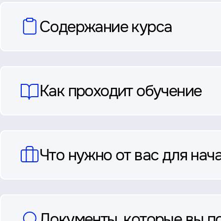
вопросы
Содержание курса
и
ответы
Как проходит обучение
Что нужно от вас для нач
Документы, которые вы п