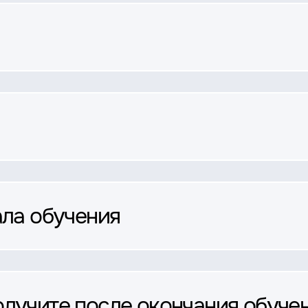
ала обучения
олучите после окончания обуче