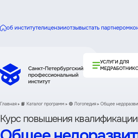
об институте
лицензии
отзывы
стать партнером
ко
УСЛУГИ ДЛЯ
МЕДРАБОТНИК
Главная
📙 Каталог программ
🟢 Логопедия
Общее недоразвит
Курс повышения квалификации
Общее недоразвити