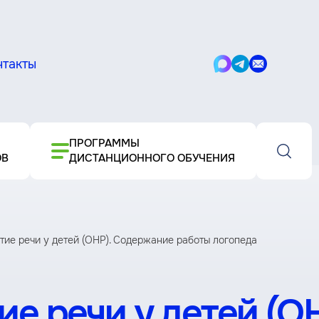
нтакты
Написать
Написать
Написать
в
в
письмо
Max
Telegram
ПРОГРАММЫ
ОВ
ДИСТАНЦИОННОГО ОБУЧЕНИЯ
ие речи у детей (ОНР). Содержание работы логопеда
е речи у детей (ОН