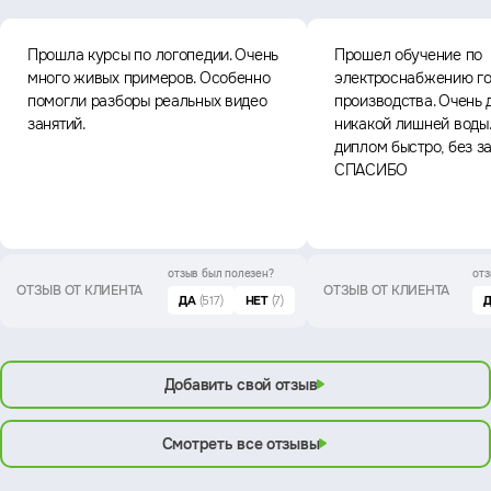
Прошла курсы по логопедии. Очень
Прошел обучение по
много живых примеров. Особенно
электроснабжению го
помогли разборы реальных видео
производства. Очень 
занятий.
никакой лишней воды
диплом быстро, без з
СПАСИБО
отзыв был
полезен?
отз
ОТЗЫВ ОТ КЛИЕНТА
ОТЗЫВ ОТ КЛИЕНТА
ДА
(517)
НЕТ
(7)
Добавить свой отзыв
Смотреть все отзывы