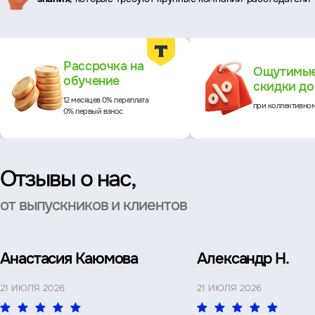
Преимущества
Рассрочка на
Ощутимы
обучение
скидки д
12 месяцев 0% переплата
при коллективно
0% первый взнос
Отзывы о нас,
от выпускников и клиентов
Анастасия Каюмова
Александр Н.
21 ИЮЛЯ 2026
21 ИЮЛЯ 2026