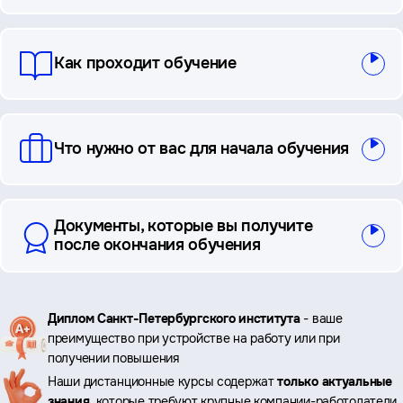
ответы
Как проходит обучение
Что нужно от вас для начала обучения
Документы, которые вы получите
после окончания обучения
Ключевые
Диплом Санкт-Петербургского института
- ваше
преимущество при устройстве на работу или при
преимущества
получении повышения
Наши дистанционные курсы содержат
только актуальные
знания
, которые требуют крупные компании-работодатели