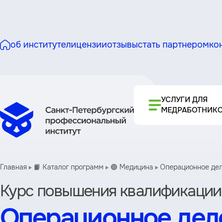
об институте
лицензии
отзывы
стать партнером
ко
УСЛУГИ ДЛЯ
МЕДРАБОТНИК
Главная
📙 Каталог программ
🟢 Медицина
Операционное дел
Курс повышения квалификации
Операционное дело