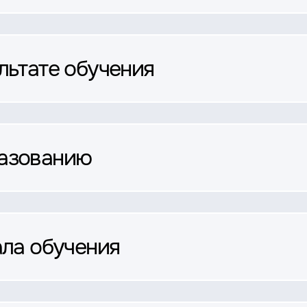
льтате обучения
разованию
ала обучения