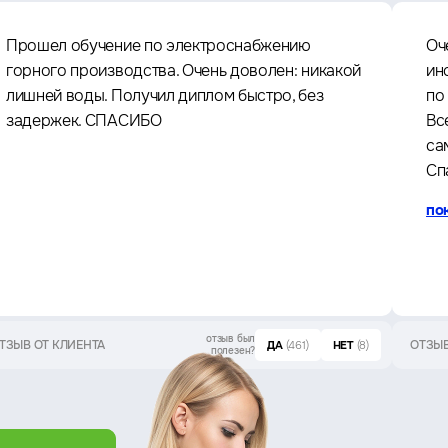
Прошел обучение по электроснабжению
Оч
горного производства. Очень доволен: никакой
ин
лишней воды. Получил диплом быстро, без
по
задержек. СПАСИБО
Вс
са
Сп
по
отзыв был
ТЗЫВ ОТ КЛИЕНТА
ОТЗЫВ
ДА
(461)
НЕТ
(8)
полезен?