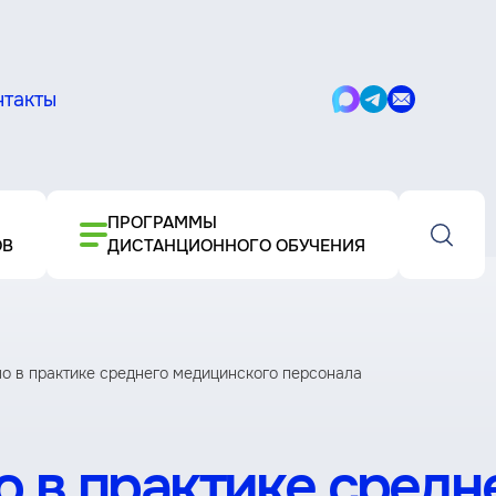
нтакты
Написать
Написать
Написать
в
в
письмо
Max
Telegram
ПРОГРАММЫ
ОВ
ДИСТАНЦИОННОГО ОБУЧЕНИЯ
о в практике среднего медицинского персонала
 в практике средн