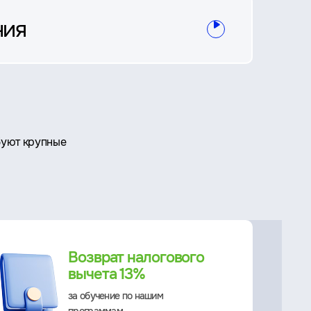
ния
буют крупные
Возврат налогового
вычета 13%
за обучение по нашим