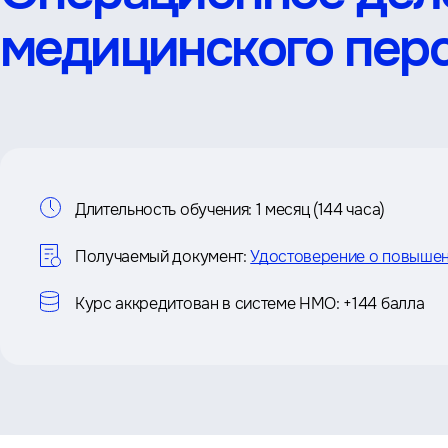
медицинского пер
Информация
Длительность обучения:
1 месяц (144 часа)
о
Получаемый документ:
Удостоверение о повышен
курсе
Курс аккредитован в системе НМО:
+144 балла