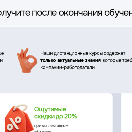
олучите после окончания обуче
ше
Наши дистанционные курсы содержат
ри
только актуальные знания
, которые тре
компании-работодатели
Ощутимые
скидки до 20%
при коллективном