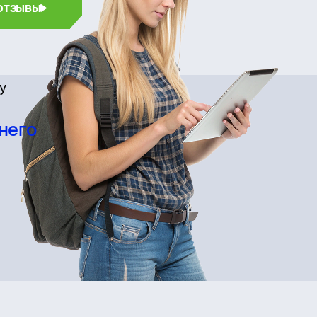
отзывы
су
него