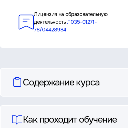
Преимущества
Лицензия на образовательную
деятельность
Л035-01271-
78/04428984
вопросы
Содержание курса
и
ответы
Как проходит обучение