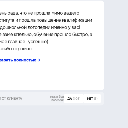
ень рада, что не прошла мимо вашего
Прошё
ститута и прошла повышение квалификации
Архит
 дошкольной логопедии именно у вас!
культу
е замечательно, обучение прошло быстро, а
что оч
мое главное -успешно)
любое 
асибо огромно ...
за кач
казать полностью
→
показа
отзыв был
 ОТ КЛИЕНТА
ОТЗЫВ ОТ 
ДА
(408)
НЕТ
(5)
полезен?