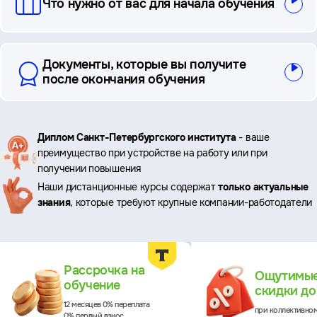
Что нужно от вас для начала обучения
Документы, которые вы получите
после окончания обучения
Ключевые
Диплом Санкт-Петербургского института
- ваше
преимущество при устройстве на работу или при
преимущества
получении повышения
Наши дистанционные курсы содержат
только актуальные
знания
, которые требуют крупные компании-работодатели
Преимущества
Рассрочка на
Ощутимы
обучение
скидки д
12 месяцев 0% переплата
при коллективно
0% первый взнос