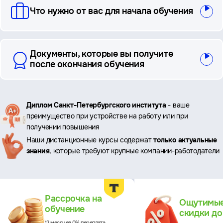
Что нужно от вас для начала обучения
Документы, которые вы получите
после окончания обучения
Ключевые
Диплом Санкт-Петербургского института
- ваше
преимущество при устройстве на работу или при
преимущества
получении повышения
Наши дистанционные курсы содержат
только актуальные
знания
, которые требуют крупные компании-работодатели
Преимущества
Рассрочка на
Ощутимы
обучение
скидки д
12 месяцев 0% переплата