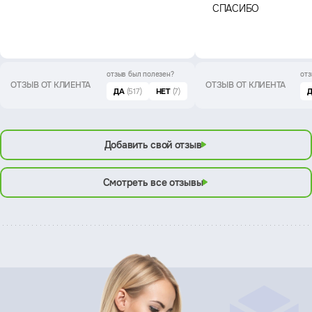
СПАСИБО
отзыв был
полезен?
отз
ОТЗЫВ ОТ КЛИЕНТА
ОТЗЫВ ОТ КЛИЕНТА
ДА
(517)
НЕТ
(7)
Добавить свой отзыв
Смотреть все отзывы