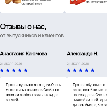
при коллективно
0% первый взнос
Отзывы о нас,
от выпускников и клиентов
Анастасия Каюмова
Александр Н.
21 ИЮЛЯ 2026
21 ИЮЛЯ 2026
Прошла курсы по логопедии. Очень
Прошел обучение по
много живых примеров. Особенно
электроснабжению го
помогли разборы реальных видео
производства. Очень 
занятий.
никакой лишней воды
диплом быстро, без з