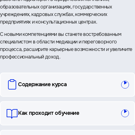
образовательных организациях, государственных
учреждениях, кадровых службах, коммерческих
предприятиях и консультационных центрах.
С новыми компетенциями вы станете востребованным
специалистом в области медиации и переговорного
процесса, расширите карьерные возможности и увеличите
профессиональный доход.
вопросы
Содержание курса
и
ответы
Как проходит обучение