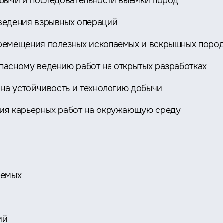
обычи и последовательности выемки пород
ведения взрывных операций
ремещения полезных ископаемых и вскрышных поро
опасному ведению работ на открытых разработках
 на устойчивость и технологию добычи
ия карьерных работ на окружающую среду
аемых
ий