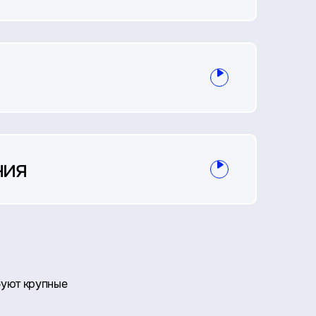
ния
буют крупные