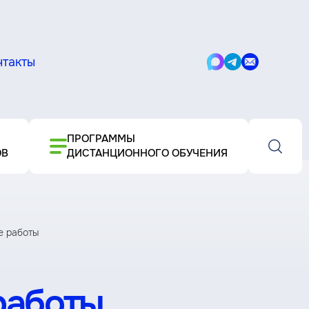
нтакты
Написать
Написать
Написать
в
в
письмо
Max
Telegram
ПРОГРАММЫ
ОВ
ДИСТАНЦИОННОГО ОБУЧЕНИЯ
е работы
работы