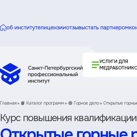
об институте
лицензии
отзывы
стать партнером
ко
УСЛУГИ ДЛЯ
МЕДРАБОТНИК
Главная
📙 Каталог программ
🟢 Горное дело
Открытые горны
Курс повышения квалификации
Открытые горные 