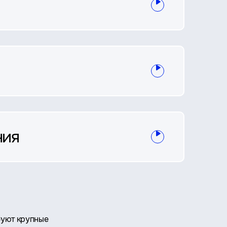
ния
буют крупные