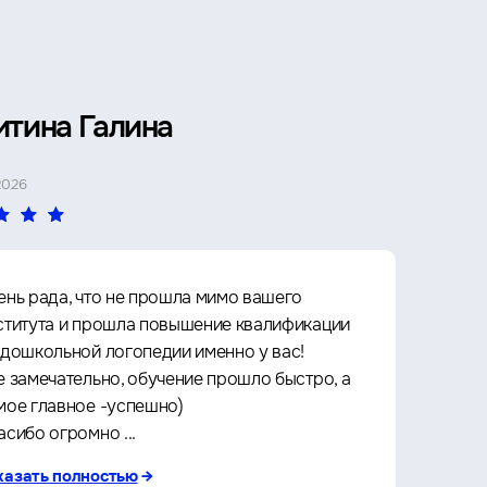
итина Галина
Петр 
2026
4 МАЯ 2026
ень рада, что не прошла мимо вашего
Прошё
ститута и прошла повышение квалификации
Архит
 дошкольной логопедии именно у вас!
культу
е замечательно, обучение прошло быстро, а
что оч
мое главное -успешно)
любое 
асибо огромно ...
за кач
казать полностью
→
показа