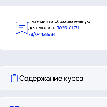
Преимущества
Лицензия на образовательную
деятельность
Л035-01271-
78/04428984
вопросы
Содержание курса
и
ответы