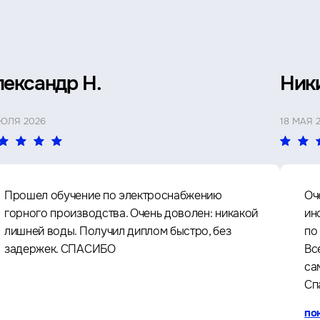
лександр Н.
Ник
ИЮЛЯ 2026
18 МАЯ 
Прошел обучение по электроснабжению
Оч
горного производства. Очень доволен: никакой
ин
лишней воды. Получил диплом быстро, без
по
задержек. СПАСИБО
Вс
са
Сп
по