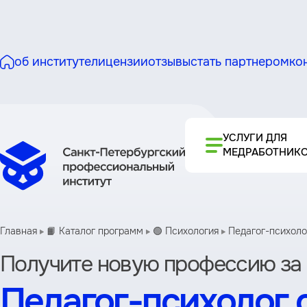
об институте
лицензии
отзывы
стать партнером
ко
УСЛУГИ ДЛЯ
МЕДРАБОТНИК
Главная
📙 Каталог программ
🟢 Психология
Педагог-психолог
Получите новую профессию за
Педагог-психолог 