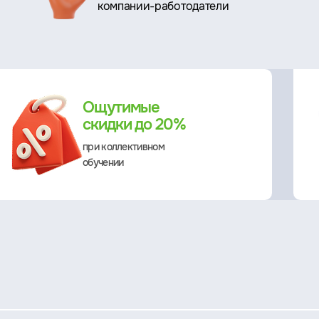
компании-работодатели
Ощутимые
скидки до 20%
при коллективном
обучении