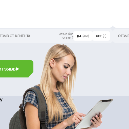
отзыв был
ТЗЫВ ОТ КЛИЕНТА
ОТЗЫВ
ДА
(461)
НЕТ
(8)
полезен?
отзывы
су
й