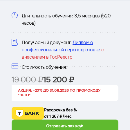
Информация
Длительность обучения:
3,5 месяцев (520
часов)
о
курсе
Получаемый документ:
Диплом о
профессиональной переподготовке
с
внесением в ГосРеестр
Стоимость обучения:
19 000 ₽
15 200 ₽
АКЦИЯ: -20% ДО 31.08.2026 ПО ПРОМОКОДУ
"ЛЕТО"
Рассрочка без %
от 1 267 ₽/мес
Отправить заявку