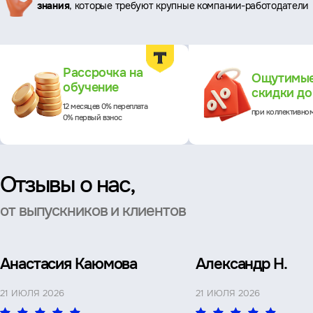
знания
, которые требуют крупные компании-работодатели
Преимущества
Рассрочка на
Ощутимы
обучение
скидки д
12 месяцев 0% переплата
при коллективно
0% первый взнос
Отзывы о нас,
от выпускников и клиентов
Анастасия Каюмова
Александр Н.
21 ИЮЛЯ 2026
21 ИЮЛЯ 2026