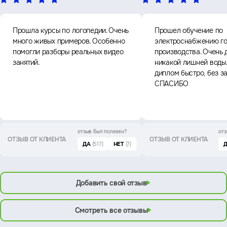
Прошла курсы по логопедии. Очень
Прошел обучение по
много живых примеров. Особенно
электроснабжению го
помогли разборы реальных видео
производства. Очень 
занятий.
никакой лишней воды
диплом быстро, без з
СПАСИБО
отзыв был
полезен?
отз
ОТЗЫВ ОТ КЛИЕНТА
ОТЗЫВ ОТ КЛИЕНТА
ДА
(517)
НЕТ
(7)
Добавить свой отзыв
Смотреть все отзывы