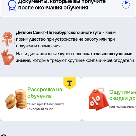
Документы, которые вы получите
после окончания обучения
Ключевые
Диплом Санкт-Петербургского института
- ваше
преимущество при устройстве на работу или при
преимущества
получении повышения
Наши дистанционные курсы содержат
только актуальные
знания
, которые требуют крупные компании-работодатели
Преимущества
Рассрочка на
Ощутимы
обучение
скидки д
12 месяцев 0% переплата
при коллективно
0% первый взнос