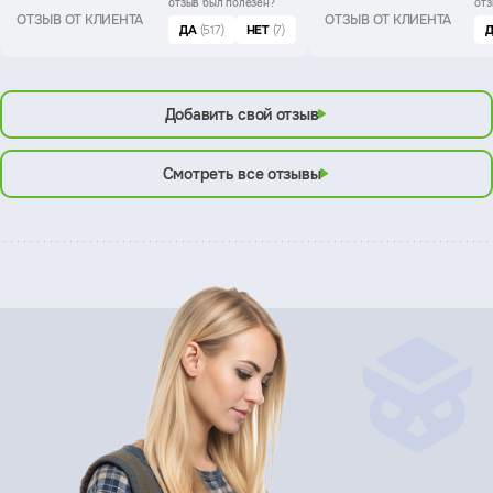
отзыв был
полезен?
отз
ОТЗЫВ ОТ КЛИЕНТА
ОТЗЫВ ОТ КЛИЕНТА
ДА
(517)
НЕТ
(7)
Добавить свой отзыв
Смотреть все отзывы