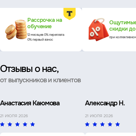
Преимущества
Рассрочка на
Ощутимы
обучение
скидки д
12 месяцев 0% переплата
при коллективно
0% первый взнос
Отзывы о нас,
от выпускников и клиентов
Анастасия Каюмова
Александр Н.
21 ИЮЛЯ 2026
21 ИЮЛЯ 2026