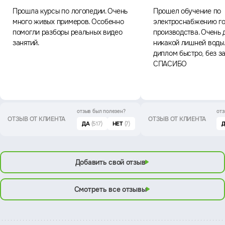
Прошла курсы по логопедии. Очень
Прошел обучение по
много живых примеров. Особенно
электроснабжению го
помогли разборы реальных видео
производства. Очень 
занятий.
никакой лишней воды
диплом быстро, без з
СПАСИБО
отзыв был
полезен?
отз
ОТЗЫВ ОТ КЛИЕНТА
ОТЗЫВ ОТ КЛИЕНТА
ДА
(517)
НЕТ
(7)
Добавить свой отзыв
Смотреть все отзывы