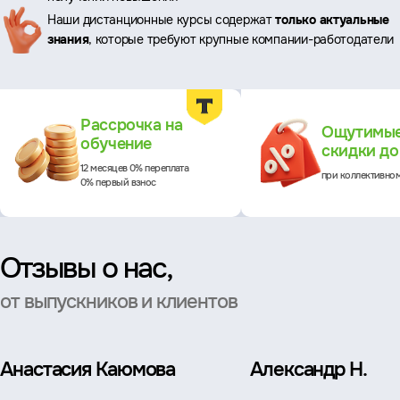
Наши дистанционные курсы содержат
только актуальные
знания
, которые требуют крупные компании-работодатели
Преимущества
Рассрочка на
Ощутимы
обучение
скидки д
12 месяцев 0% переплата
при коллективно
0% первый взнос
Отзывы о нас,
от выпускников и клиентов
Анастасия Каюмова
Александр Н.