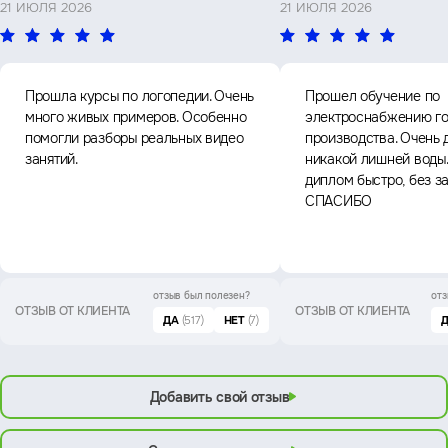
21 ИЮЛЯ 2026
21 ИЮЛЯ 2026
Прошла курсы по логопедии. Очень
Прошел обучение по
много живых примеров. Особенно
электроснабжению го
помогли разборы реальных видео
производства. Очень 
занятий.
никакой лишней воды
диплом быстро, без з
СПАСИБО
отзыв был
полезен?
отз
ОТЗЫВ ОТ КЛИЕНТА
ОТЗЫВ ОТ КЛИЕНТА
ДА
(517)
НЕТ
(7)
Добавить свой отзыв