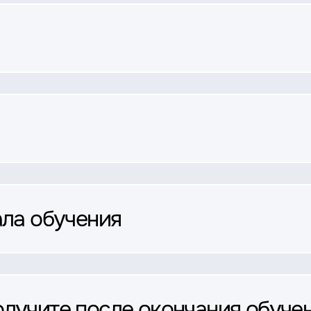
ала обучения
олучите после окончания обуче