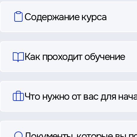
вопросы
Содержание курса
и
ответы
Как проходит обучение
Что нужно от вас для нач
Документы, которые вы п