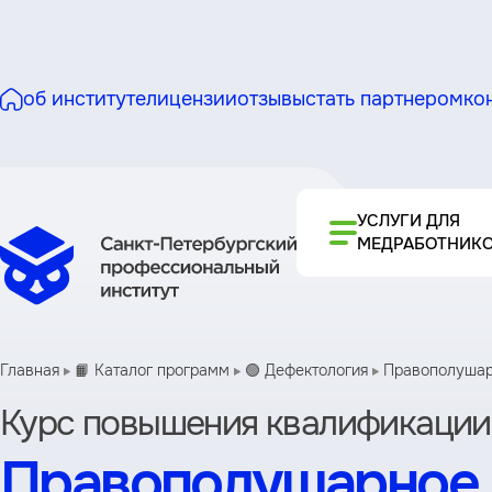
об институте
лицензии
отзывы
стать партнером
ко
УСЛУГИ ДЛЯ
МЕДРАБОТНИК
Главная
📙 Каталог программ
🟢 Дефектология
Правополушарн
Курс повышения квалификации
Правополушарное р