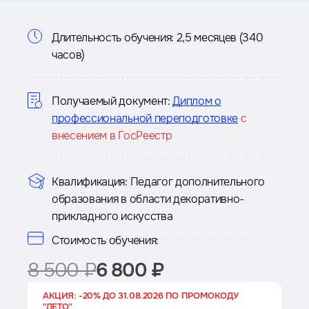
Информация
Длительность обучения:
2,5 месяцев (340
часов)
о
курсе
Получаемый документ:
Диплом о
профессиональной переподготовке
с
внесением в ГосРеестр
Квалификация:
Педагог дополнительного
образования в области декоративно-
прикладного искусства
Стоимость обучения:
8 500 ₽
6 800 ₽
АКЦИЯ: -20% ДО 31.08.2026 ПО ПРОМОКОДУ
"ЛЕТО"