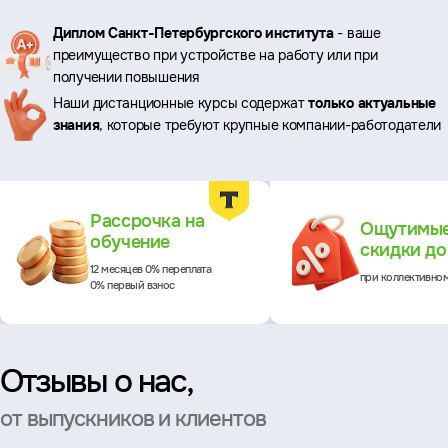
Ключевые
Диплом Санкт-Петербургского института
- ваше
преимущество при устройстве на работу или при
преимущества
получении повышения
Наши дистанционные курсы содержат
только актуальные
знания
, которые требуют крупные компании-работодатели
Преимущества
Рассрочка на
Ощутимы
обучение
скидки д
12 месяцев 0% переплата
при коллективно
0% первый взнос
Отзывы о нас,
от выпускников и клиентов