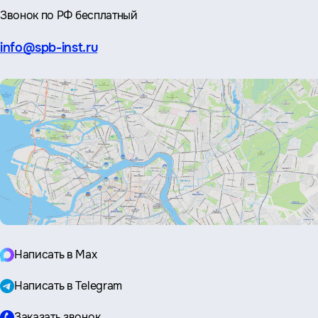
Звонок по РФ бесплатный
Эл.
info@spb-inst.ru
почта:
Написать в Max
Написать в Telegram
Заказать звонок