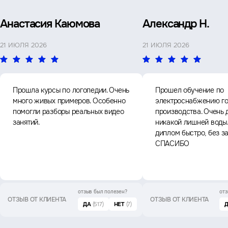
Анастасия Каюмова
Александр Н.
21 ИЮЛЯ 2026
21 ИЮЛЯ 2026
Прошла курсы по логопедии. Очень
Прошел обучение по
много живых примеров. Особенно
электроснабжению го
помогли разборы реальных видео
производства. Очень 
занятий.
никакой лишней воды
диплом быстро, без з
СПАСИБО
отзыв был
полезен?
отз
ОТЗЫВ ОТ КЛИЕНТА
ОТЗЫВ ОТ КЛИЕНТА
ДА
(517)
НЕТ
(7)