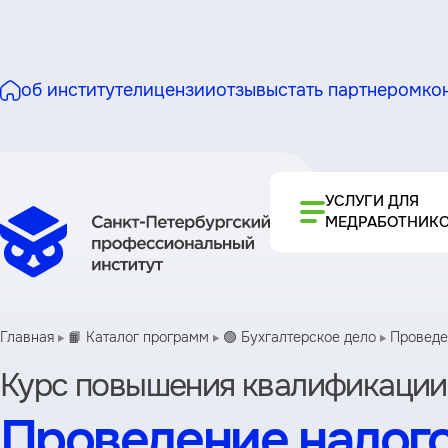
об институте
лицензии
отзывы
стать партнером
ко
УСЛУГИ ДЛЯ
МЕДРАБОТНИК
Главная
📙 Каталог программ
🟢 Бухгалтерское дело
Проведе
Курс повышения квалификации
Проведение налого