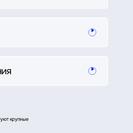
ния
буют крупные