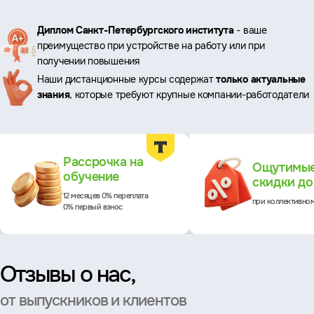
Ключевые
Диплом Санкт-Петербургского института
- ваше
преимущество при устройстве на работу или при
преимущества
получении повышения
Наши дистанционные курсы содержат
только актуальные
знания
, которые требуют крупные компании-работодатели
Преимущества
Рассрочка на
Ощутимы
обучение
скидки д
12 месяцев 0% переплата
при коллективно
0% первый взнос
Отзывы о нас,
от выпускников и клиентов