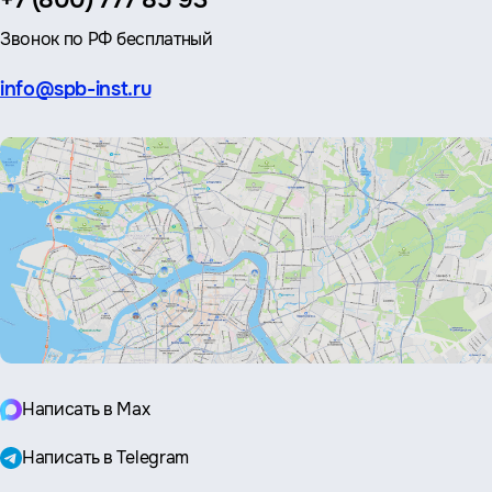
+7 (800) 777 85 93
Звонок по РФ бесплатный
Эл.
info@spb-inst.ru
почта:
Написать в Max
Написать в Telegram