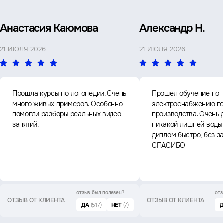
Анастасия Каюмова
Александр Н.
21 ИЮЛЯ 2026
21 ИЮЛЯ 2026
Прошла курсы по логопедии. Очень
Прошел обучение по
много живых примеров. Особенно
электроснабжению го
помогли разборы реальных видео
производства. Очень 
занятий.
никакой лишней воды
диплом быстро, без з
СПАСИБО
отзыв был
полезен?
отз
ОТЗЫВ ОТ КЛИЕНТА
ОТЗЫВ ОТ КЛИЕНТА
ДА
(517)
НЕТ
(7)