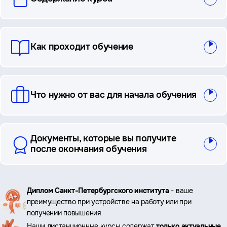
и
ответы
Как проходит обучение
Что нужно от вас для начала обучения
Документы, которые вы получите
после окончания обучения
Ключевые
Диплом Санкт-Петербургского института
- ваше
преимущество при устройстве на работу или при
преимущества
получении повышения
Наши дистанционные курсы содержат
только актуальные