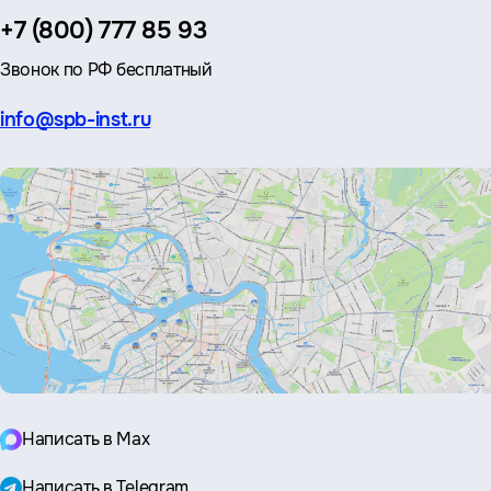
Телефон:
+7 (800) 777 85 93
Звонок по РФ бесплатный
Эл.
info@spb-inst.ru
почта:
Написать в Max
Написать в Telegram