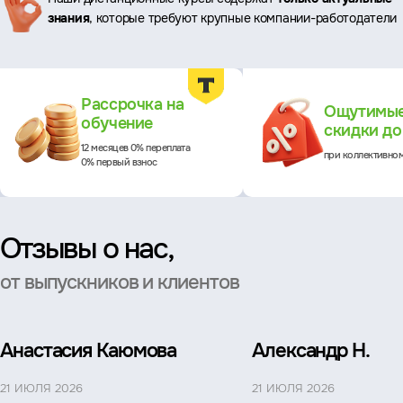
знания
, которые требуют крупные компании-работодатели
Преимущества
Рассрочка на
Ощутимы
обучение
скидки д
12 месяцев 0% переплата
при коллективно
0% первый взнос
Отзывы о нас,
от выпускников и клиентов
Анастасия Каюмова
Александр Н.
21 ИЮЛЯ 2026
21 ИЮЛЯ 2026