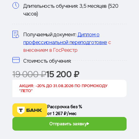
Информация
Длительность обучения:
3,5 месяцев (520
часов)
о
курсе
Получаемый документ:
Диплом о
профессиональной переподготовке
с
внесением в ГосРеестр
Стоимость обучения:
19 000 ₽
15 200 ₽
АКЦИЯ: -20% ДО 31.08.2026 ПО ПРОМОКОДУ
"ЛЕТО"
Рассрочка без %
от 1 267 ₽/мес
Отправить заявку