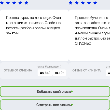
Прошла курсы по логопедии. Очень
Прошел обучение по
много живых примеров. Особенно
электроснабжению го
помогли разборы реальных видео
производства. Очень 
занятий.
никакой лишней воды
диплом быстро, без з
СПАСИБО
отзыв был
полезен?
отз
ОТЗЫВ ОТ КЛИЕНТА
ОТЗЫВ ОТ КЛИЕНТА
ДА
(517)
НЕТ
(7)
Добавить свой отзыв
Смотреть все отзывы