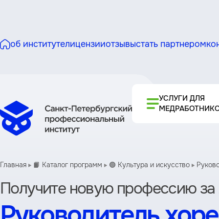
об институте
лицензии
отзывы
стать партнером
ко
УСЛУГИ ДЛЯ
МЕДРАБОТНИК
Главная
📙 Каталог программ
🟢 Культура и искусство
Руково
Получите новую профессию за 
Руководитель хоре