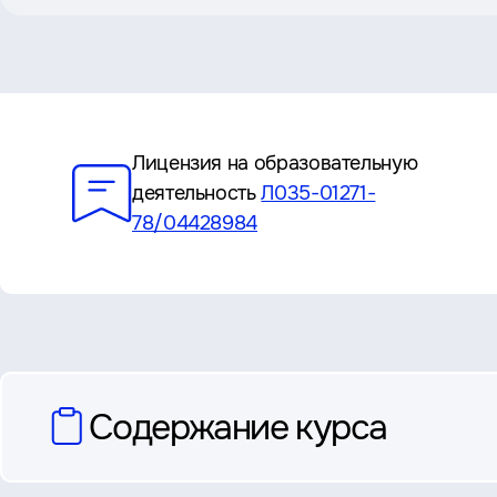
Преимущества
Лицензия на образовательную
деятельность
Л035-01271-
78/04428984
вопросы
Содержание курса
и