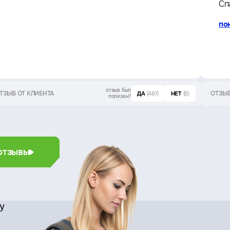
Сп
по
отзыв был
ТЗЫВ ОТ КЛИЕНТА
ОТЗЫВ
ДА
(461)
НЕТ
(8)
полезен?
отзывы
су