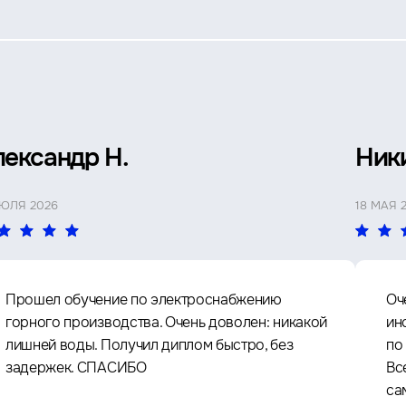
лександр Н.
Ник
ИЮЛЯ 2026
18 МАЯ 
Прошел обучение по электроснабжению
Оч
горного производства. Очень доволен: никакой
ин
лишней воды. Получил диплом быстро, без
по
задержек. СПАСИБО
Вс
са