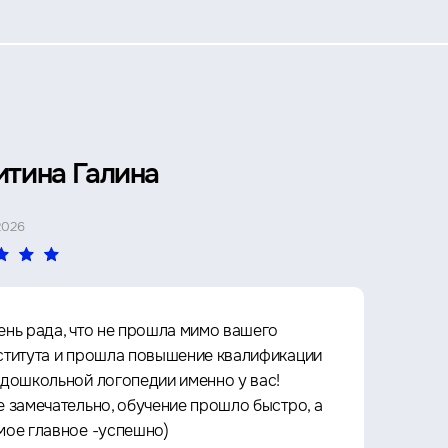
итина Галина
Петр 
2026
4 МАЯ 2026
ень рада, что не прошла мимо вашего
Прошё
ститута и прошла повышение квалификации
Архит
 дошкольной логопедии именно у вас!
культу
е замечательно, обучение прошло быстро, а
что оч
мое главное -успешно)
любое 