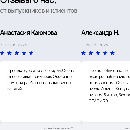
от выпускников и клиентов
Анастасия Каюмова
Александр Н.
21 ИЮЛЯ 2026
21 ИЮЛЯ 2026
Прошла курсы по логопедии. Очень
Прошел обучение по
много живых примеров. Особенно
электроснабжению го
помогли разборы реальных видео
производства. Очень 
занятий.
никакой лишней воды
диплом быстро, без з
СПАСИБО
отзыв был
полезен?
отз