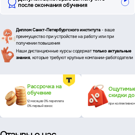
после окончания обучения
Ключевые
Диплом Санкт-Петербургского института
- ваше
преимущество при устройстве на работу или при
преимущества
получении повышения
Наши дистанционные курсы содержат
только актуальные
знания
, которые требуют крупные компании-работодатели
Преимущества
Рассрочка на
Ощутимы
обучение
скидки д
12 месяцев 0% переплата
при коллективно
0% первый взнос
Отзывы о нас,