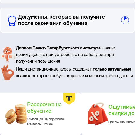
Документы, которые вы получите
после окончания обучения
Ключевые
Диплом Санкт-Петербургского института
- ваше
преимущество при устройстве на работу или при
преимущества
получении повышения
Наши дистанционные курсы содержат
только актуальные
знания
, которые требуют крупные компании-работодатели
Преимущества
Рассрочка на
Ощутимы
обучение
скидки д
12 месяцев 0% переплата
при коллективно
0% первый взнос