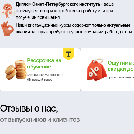
Ключевые
Диплом Санкт-Петербургского института
- ваше
преимущество при устройстве на работу или при
преимущества
получении повышения
Наши дистанционные курсы содержат
только актуальные
знания
, которые требуют крупные компании-работодатели
Преимущества
Рассрочка на
Ощутимы
обучение
скидки д
12 месяцев 0% переплата
при коллективно
0% первый взнос
Отзывы о нас,
от выпускников и клиентов