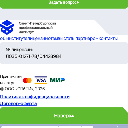
Задать вопрос
об институте
лицензии
отзывы
стать партнером
контакты
№ лицензии:
Л035-01271-78/04428984
Принимаем
оплату:
© ООО «СПбПИ», 2026
Политика конфиденциальности
Договор-оферта
Наверх