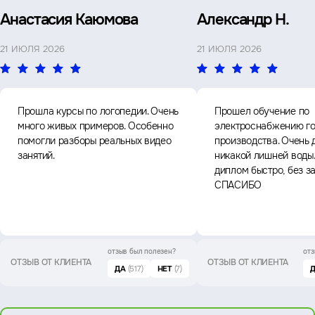
Анастасия Каюмова
Александр Н.
21 ИЮЛЯ 2026
21 ИЮЛЯ 2026
Прошла курсы по логопедии. Очень
Прошел обучение по
много живых примеров. Особенно
электроснабжению го
помогли разборы реальных видео
производства. Очень 
занятий.
никакой лишней воды
диплом быстро, без з
СПАСИБО
отзыв был
полезен?
отз
ОТЗЫВ ОТ КЛИЕНТА
ОТЗЫВ ОТ КЛИЕНТА
ДА
(517)
НЕТ
(7)