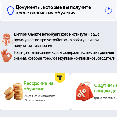
Документы, которые вы получите
после окончания обучения
Ключевые
Диплом Санкт-Петербургского института
- ваше
преимущество при устройстве на работу или при
преимущества
получении повышения
Наши дистанционные курсы содержат
только актуальные
знания
, которые требуют крупные компании-работодатели
Преимущества
Рассрочка на
Ощутимы
обучение
скидки д
12 месяцев 0% переплата
при коллективно
0% первый взнос