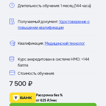
Информация
Длительность обучения:
1 месяц (144 часа)
о
курсе
Получаемый документ:
Удостоверение о
повышении квалификации
Квалификация:
Медицинский технолог
Курс аккредитован в системе НМО:
+144
балла
Стоимость обучения:
7 500 ₽
Рассрочка без %
от 625 ₽/мес