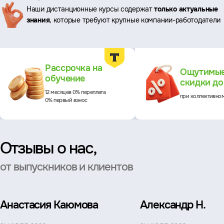
Наши дистанционные курсы содержат
только актуальные
знания
, которые требуют крупные компании-работодатели
Преимущества
Рассрочка на
Ощутимы
обучение
скидки д
12 месяцев 0% переплата
при коллективно
0% первый взнос
Отзывы о нас,
от выпускников и клиентов
Анастасия Каюмова
Александр Н.