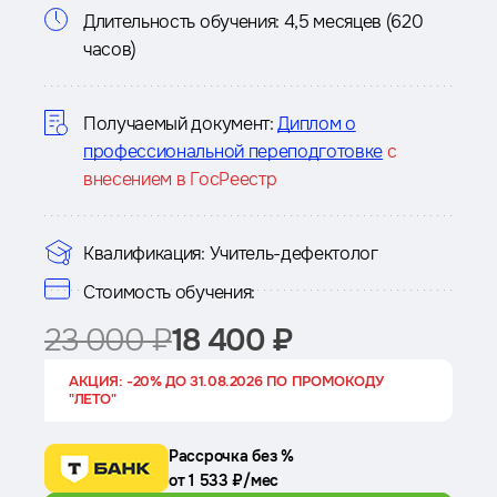
Информация
Длительность обучения:
4,5 месяцев (620
часов)
о
курсе
Получаемый документ:
Диплом о
профессиональной переподготовке
с
внесением в ГосРеестр
Квалификация:
Учитель-дефектолог
Стоимость обучения:
23 000 ₽
18 400 ₽
АКЦИЯ: -20% ДО 31.08.2026 ПО ПРОМОКОДУ
"ЛЕТО"
Рассрочка без %
от 1 533 ₽/мес