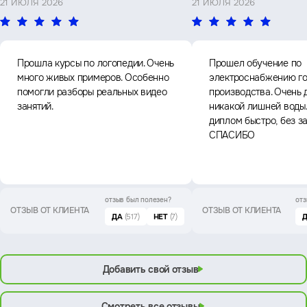
21 ИЮЛЯ 2026
21 ИЮЛЯ 2026
Прошла курсы по логопедии. Очень
Прошел обучение по
много живых примеров. Особенно
электроснабжению го
помогли разборы реальных видео
производства. Очень 
занятий.
никакой лишней воды
диплом быстро, без з
СПАСИБО
отзыв был
полезен?
отз
ОТЗЫВ ОТ КЛИЕНТА
ОТЗЫВ ОТ КЛИЕНТА
ДА
(517)
НЕТ
(7)
Добавить свой отзыв
Смотреть все отзывы