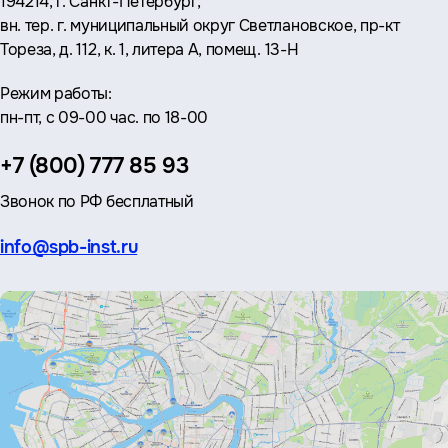
Адрес:
194214, г. Санкт-Петербург,
вн. тер. г. муниципальный округ Светлановское, пр-кт
Тореза, д. 112, к. 1, литера А, помещ. 13-Н
Режим работы:
пн-пт, с 09-00 час. по 18-00
Телефон:
+7 (800) 777 85 93
Звонок по РФ бесплатный
Эл.
info@spb-inst.ru
почта: