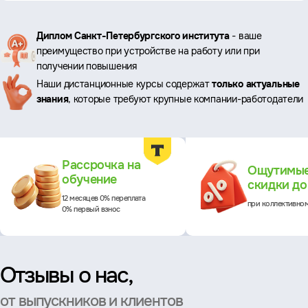
Ключевые
Диплом Санкт-Петербургского института
- ваше
преимущество при устройстве на работу или при
преимущества
получении повышения
Наши дистанционные курсы содержат
только актуальные
знания
, которые требуют крупные компании-работодатели
Преимущества
Рассрочка на
Ощутимы
обучение
скидки д
12 месяцев 0% переплата
при коллективно
0% первый взнос
Отзывы о нас,
от выпускников и клиентов