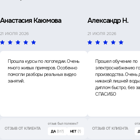
Анастасия Каюмова
Александр Н.
21 ИЮЛЯ 2026
21 ИЮЛЯ 2026
Прошла курсы по логопедии. Очень
Прошел обучение по
много живых примеров. Особенно
электроснабжению го
помогли разборы реальных видео
производства. Очень 
занятий.
никакой лишней воды
диплом быстро, без з
СПАСИБО
отзыв был
полезен?
отз
ОТЗЫВ ОТ КЛИЕНТА
ОТЗЫВ ОТ КЛИЕНТА
ДА
(517)
НЕТ
(7)