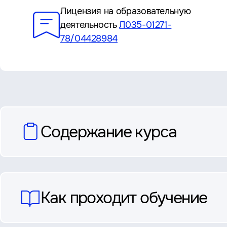
Лицензия на образовательную
деятельность
Л035-01271-
78/04428984
вопросы
Содержание курса
и
ответы
Как проходит обучение