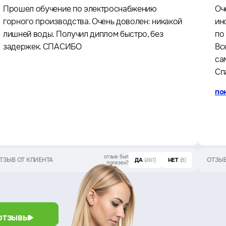
Прошел обучение по электроснабжению
Оч
горного производства. Очень доволен: никакой
ин
лишней воды. Получил диплом быстро, без
по
задержек. СПАСИБО
Вс
са
Сп
по
отзыв был
ТЗЫВ ОТ КЛИЕНТА
ОТЗЫВ
ДА
(461)
НЕТ
(8)
полезен?
отзывы