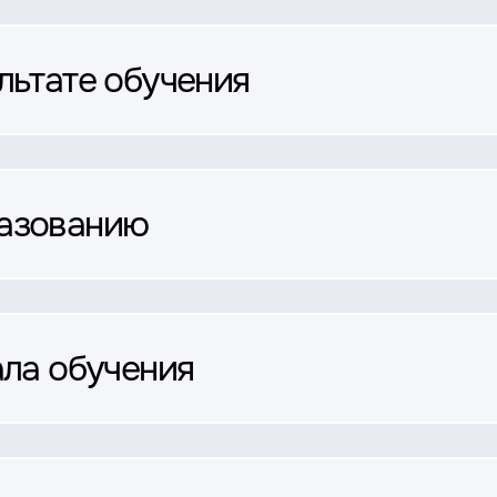
льтате обучения
разованию
ала обучения