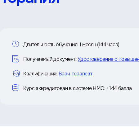
Информация
Длительность обучения:
1 месяц (144 часа)
о
Получаемый документ:
Удостоверение о повышен
курсе
Квалификация:
Врач-терапевт
Курс аккредитован в системе НМО:
+144 балла
Преимущества