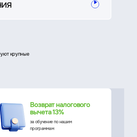
ния
буют крупные
Возврат налогового
вычета 13%
за обучение по нашим
программам