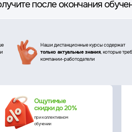
олучите после окончания обуче
ше
Наши дистанционные курсы содержат
ри
только актуальные знания
, которые тре
компании-работодатели
Ощутимые
скидки до 20%
при коллективном
обучении