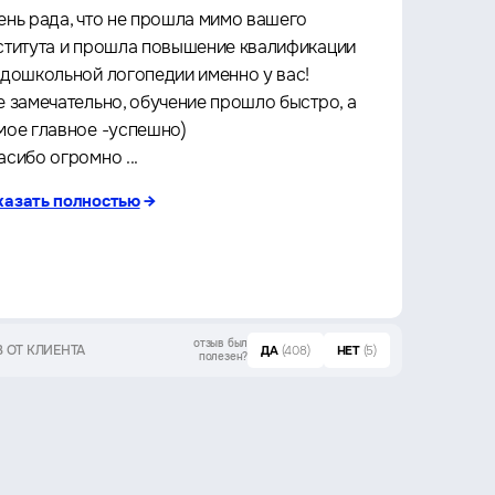
ень рада, что не прошла мимо вашего
Прошё
ститута и прошла повышение квалификации
Архит
 дошкольной логопедии именно у вас!
культу
е замечательно, обучение прошло быстро, а
что оч
мое главное -успешно)
любое 
асибо огромно ...
за кач
казать полностью
→
показа
отзыв был
 ОТ КЛИЕНТА
ОТЗЫВ ОТ 
ДА
(408)
НЕТ
(5)
полезен?