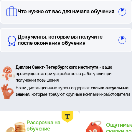
Что нужно от вас для начала обучения
Документы, которые вы получите
после окончания обучения
Ключевые
Диплом Санкт-Петербургского института
- ваше
преимущество при устройстве на работу или при
преимущества
получении повышения
Наши дистанционные курсы содержат
только актуальные
знания
, которые требуют крупные компании-работодатели
Преимущества
Рассрочка на
Ощутимы
обучение
скидки д