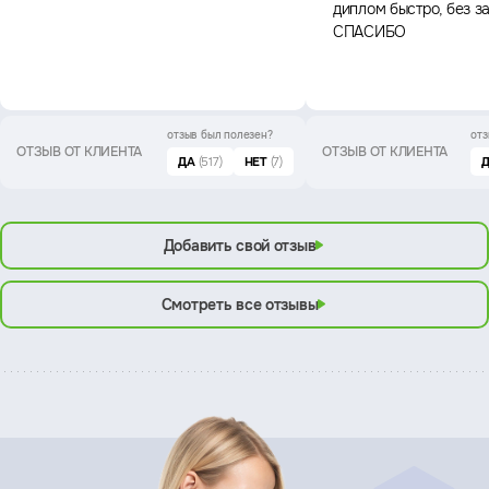
диплом быстро, без з
СПАСИБО
отзыв был
полезен?
отз
ОТЗЫВ ОТ КЛИЕНТА
ОТЗЫВ ОТ КЛИЕНТА
ДА
(517)
НЕТ
(7)
Добавить свой отзыв
Смотреть все отзывы