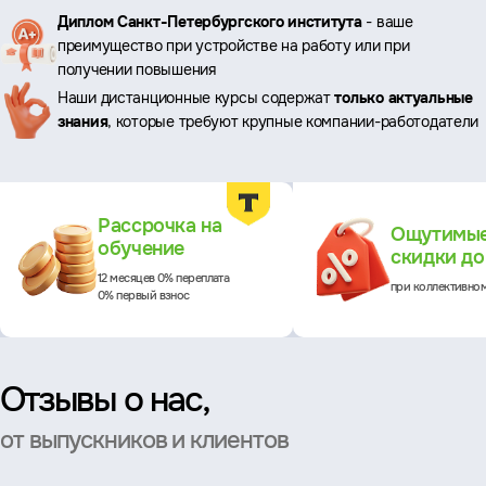
Ключевые
Диплом Санкт-Петербургского института
- ваше
преимущество при устройстве на работу или при
преимущества
получении повышения
Наши дистанционные курсы содержат
только актуальные
знания
, которые требуют крупные компании-работодатели
Преимущества
Рассрочка на
Ощутимы
обучение
скидки д
12 месяцев 0% переплата
при коллективно
0% первый взнос
Отзывы о нас,
от выпускников и клиентов