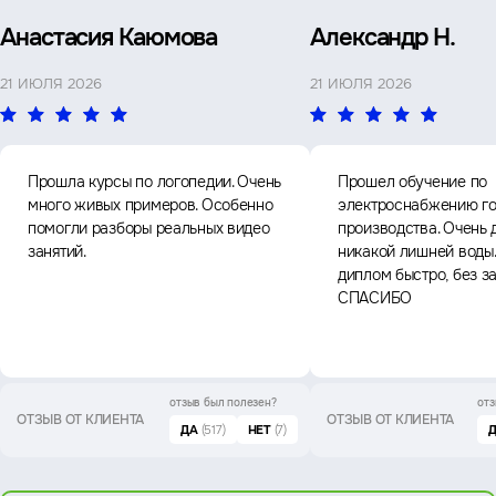
Анастасия Каюмова
Александр Н.
21 ИЮЛЯ 2026
21 ИЮЛЯ 2026
Прошла курсы по логопедии. Очень
Прошел обучение по
много живых примеров. Особенно
электроснабжению го
помогли разборы реальных видео
производства. Очень 
занятий.
никакой лишней воды
диплом быстро, без з
СПАСИБО
отзыв был
полезен?
отз
ОТЗЫВ ОТ КЛИЕНТА
ОТЗЫВ ОТ КЛИЕНТА
ДА
(517)
НЕТ
(7)