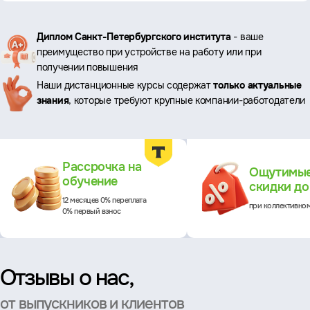
Ключевые
Диплом Санкт-Петербургского института
- ваше
преимущество при устройстве на работу или при
преимущества
получении повышения
Наши дистанционные курсы содержат
только актуальные
знания
, которые требуют крупные компании-работодатели
Преимущества
Рассрочка на
Ощутимы
обучение
скидки д
12 месяцев 0% переплата
при коллективно
0% первый взнос
Отзывы о нас,
от выпускников и клиентов