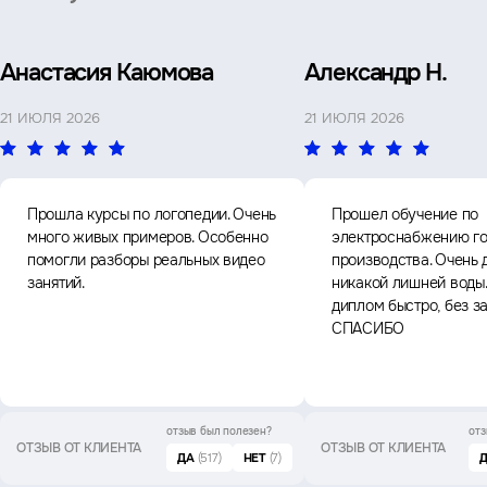
Анастасия Каюмова
Александр Н.
21 ИЮЛЯ 2026
21 ИЮЛЯ 2026
Прошла курсы по логопедии. Очень
Прошел обучение по
много живых примеров. Особенно
электроснабжению го
помогли разборы реальных видео
производства. Очень 
занятий.
никакой лишней воды
диплом быстро, без з
СПАСИБО
отзыв был
полезен?
отз
ОТЗЫВ ОТ КЛИЕНТА
ОТЗЫВ ОТ КЛИЕНТА
ДА
(517)
НЕТ
(7)