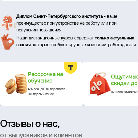
Ключевые
Диплом Санкт-Петербургского института
- ваше
преимущество при устройстве на работу или при
преимущества
получении повышения
Наши дистанционные курсы содержат
только актуальные
знания
, которые требуют крупные компании-работодатели
Преимущества
Рассрочка на
Ощутимы
обучение
скидки д
12 месяцев 0% переплата
при коллективно
0% первый взнос
Отзывы о нас,
от выпускников и клиентов