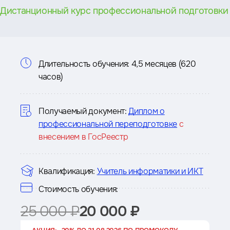
Дистанционный курс профессиональной подготовки
Информация
Длительность обучения:
4,5 месяцев (620
часов)
о
курсе
Получаемый документ:
Диплом о
профессиональной переподготовке
с
внесением в ГосРеестр
Квалификация:
Учитель информатики и ИКТ
Стоимость обучения:
25 000 ₽
20 000 ₽