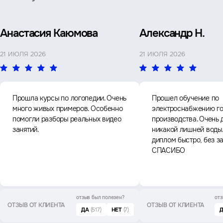
Анастасия Каюмова
Александр Н.
21 ИЮЛЯ 2026
21 ИЮЛЯ 2026
Прошла курсы по логопедии. Очень
Прошел обучение по
много живых примеров. Особенно
электроснабжению го
помогли разборы реальных видео
производства. Очень 
занятий.
никакой лишней воды
диплом быстро, без з
СПАСИБО
отзыв был
полезен?
отз
ОТЗЫВ ОТ КЛИЕНТА
ОТЗЫВ ОТ КЛИЕНТА
ДА
(517)
НЕТ
(7)