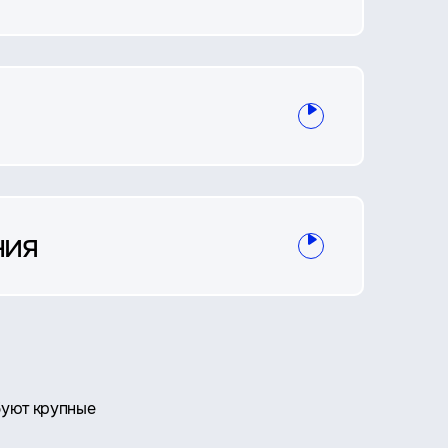
ния
буют крупные