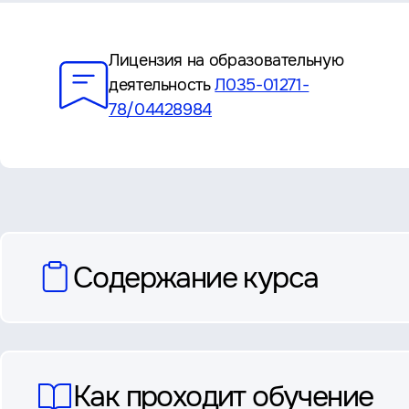
Преимущества
Лицензия на образовательную
деятельность
Л035-01271-
78/04428984
вопросы
Содержание курса
и
ответы
Как проходит обучение