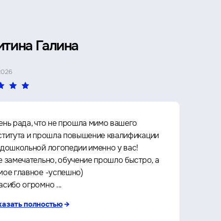
итина Галина
Петр 
2026
4 МАЯ 2026
ень рада, что не прошла мимо вашего
Прошё
ститута и прошла повышение квалификации
Архит
 дошкольной логопедии именно у вас!
культу
е замечательно, обучение прошло быстро, а
что оч
мое главное -успешно)
любое 
асибо огромно ...
за кач
казать полностью
→
показа