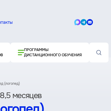
нтакты
Написать
Написать
Написать
в
в
письмо
Max
Telegram
ПРОГРАММЫ
ОВ
ДИСТАНЦИОННОГО ОБУЧЕНИЯ
ед (логопед)
8,5 месяцев
логопед)