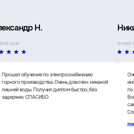
лександр Н.
Ник
ИЮЛЯ 2026
18 МАЯ 
Прошел обучение по электроснабжению
Оч
горного производства. Очень доволен: никакой
ин
лишней воды. Получил диплом быстро, без
по
задержек. СПАСИБО
Вс
са
Сп
по