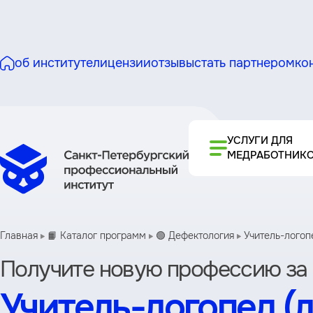
об институте
лицензии
отзывы
стать партнером
ко
УСЛУГИ ДЛЯ
МЕДРАБОТНИК
Главная
📙 Каталог программ
🟢 Дефектология
Учитель-логоп
Получите новую профессию за 
Учитель-логопед (