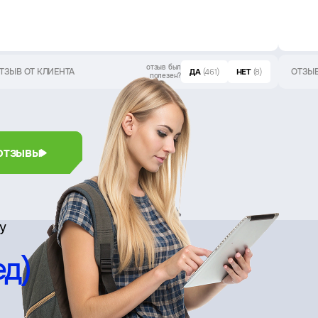
отзыв был
ТЗЫВ ОТ КЛИЕНТА
ОТЗЫВ
ДА
(461)
НЕТ
(8)
полезен?
отзывы
су
ед)