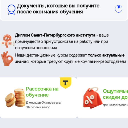
Документы, которые вы получите
после окончания обучения
Ключевые
Диплом Санкт-Петербургского института
- ваше
преимущество при устройстве на работу или при
преимущества
получении повышения
Наши дистанционные курсы содержат
только актуальные
знания
, которые требуют крупные компании-работодатели
Преимущества
Рассрочка на
Ощутимы
обучение
скидки д
12 месяцев 0% переплата
при коллективно
0% первый взнос