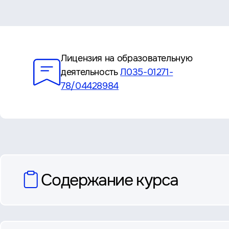
Преимущества
Лицензия на образовательную
деятельность
Л035-01271-
78/04428984
вопросы
Содержание курса
и
ответы