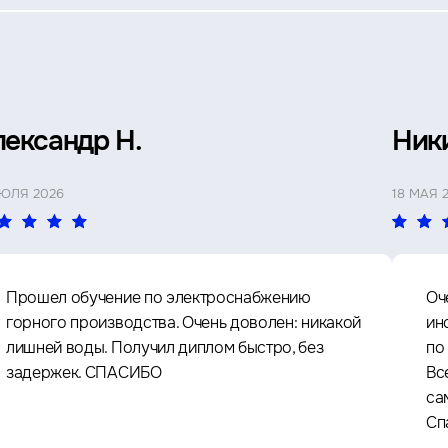
лександр Н.
Ник
ИЮЛЯ 2026
18 МАЯ 
Прошел обучение по электроснабжению
Оч
горного производства. Очень доволен: никакой
ин
лишней воды. Получил диплом быстро, без
по
задержек. СПАСИБО
Вс
са
Сп