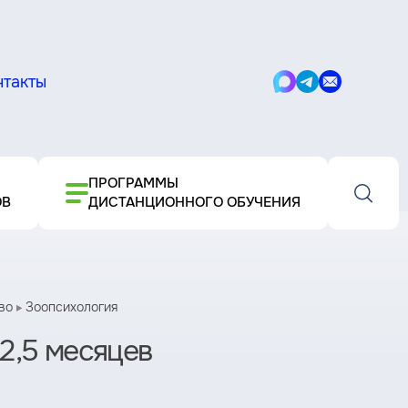
нтакты
Написать
Написать
Написать
в
в
письмо
Max
Telegram
ПРОГРАММЫ
ОВ
ДИСТАНЦИОННОГО ОБУЧЕНИЯ
во
Зоопсихология
2,5 месяцев