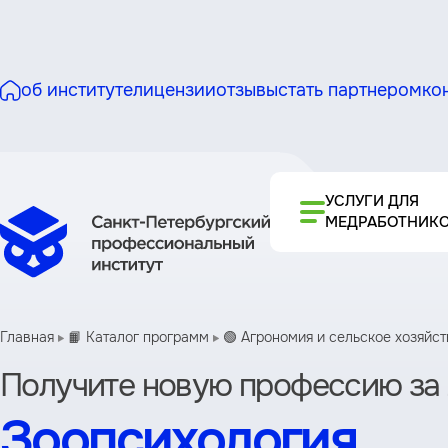
об институте
лицензии
отзывы
стать партнером
ко
УСЛУГИ ДЛЯ
МЕДРАБОТНИК
Главная
📙 Каталог программ
🟢 Агрономия и сельское хозяйст
Получите новую профессию за 
Зоопсихология