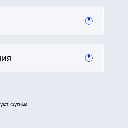
ния
буют крупные