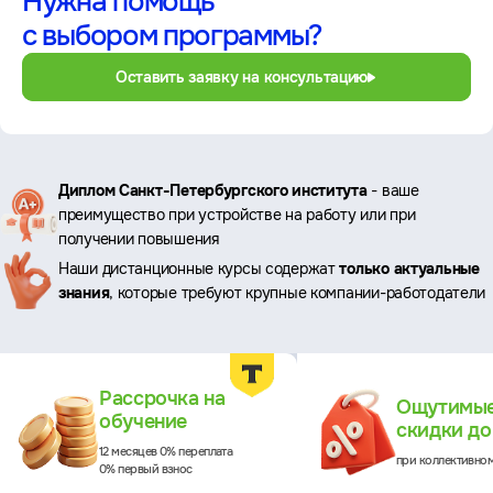
Нужна помощь
с выбором программы?
Оставить заявку на консультацию
Ключевые
Диплом Санкт-Петербургского института
- ваше
преимущество при устройстве на работу или при
преимущества
получении повышения
Наши дистанционные курсы содержат
только актуальные
знания
, которые требуют крупные компании-работодатели
Преимущества
Рассрочка на
Ощутимы
обучение
скидки д
12 месяцев 0% переплата
при коллективно
0% первый взнос