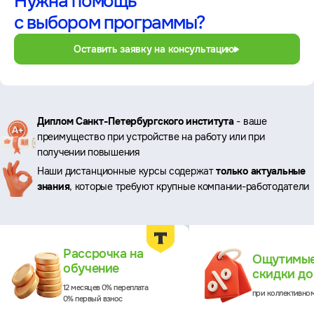
Нужна помощь
с выбором программы?
Оставить заявку на консультацию
Ключевые
Диплом Санкт-Петербургского института
- ваше
преимущество при устройстве на работу или при
преимущества
получении повышения
Наши дистанционные курсы содержат
только актуальные
знания
, которые требуют крупные компании-работодатели
Преимущества
Рассрочка на
Ощутимы
обучение
скидки д
12 месяцев 0% переплата
при коллективно
0% первый взнос