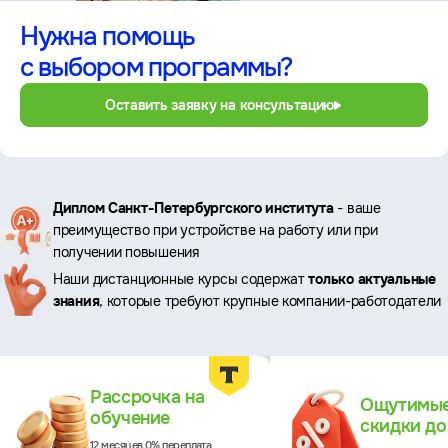
Нужна помощь
с выбором программы?
Оставить заявку на консультацию
Ключевые
Диплом Санкт-Петербургского института
- ваше
преимущество при устройстве на работу или при
преимущества
получении повышения
Наши дистанционные курсы содержат
только актуальные
знания
, которые требуют крупные компании-работодатели
Преимущества
Рассрочка на
Ощутимы
обучение
скидки д
12 месяцев 0% переплата