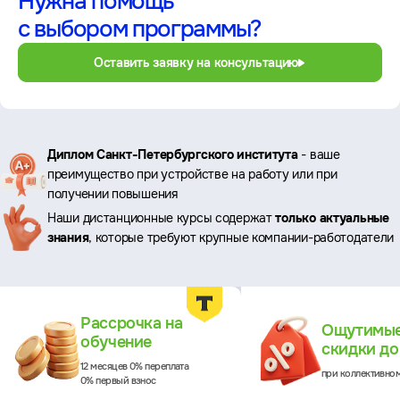
Нужна помощь
с выбором программы?
Оставить заявку на консультацию
Ключевые
Диплом Санкт-Петербургского института
- ваше
преимущество при устройстве на работу или при
преимущества
получении повышения
Наши дистанционные курсы содержат
только актуальные
знания
, которые требуют крупные компании-работодатели
Преимущества
Рассрочка на
Ощутимы
обучение
скидки д
12 месяцев 0% переплата
при коллективно
0% первый взнос