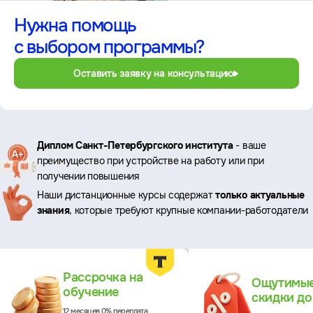
Нужна помощь
с выбором программы?
Оставить заявку на консультацию
Ключевые
Диплом Санкт-Петербургского института
- ваше
преимущество при устройстве на работу или при
преимущества
получении повышения
Наши дистанционные курсы содержат
только актуальные
знания
, которые требуют крупные компании-работодатели
Преимущества
Рассрочка на
Ощутимы
обучение
скидки д
12 месяцев 0% переплата