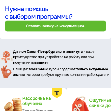
Нужна помощь
с выбором программы?
Оставить заявку на консультацию
Ключевые
Диплом Санкт-Петербургского института
- ваше
преимущество при устройстве на работу или при
преимущества
получении повышения
Наши дистанционные курсы содержат
только актуальные
знания
, которые требуют крупные компании-работодатели
Преимущества
Рассрочка на
Ощутимы
обучение
скидки д
12 месяцев 0% переплата