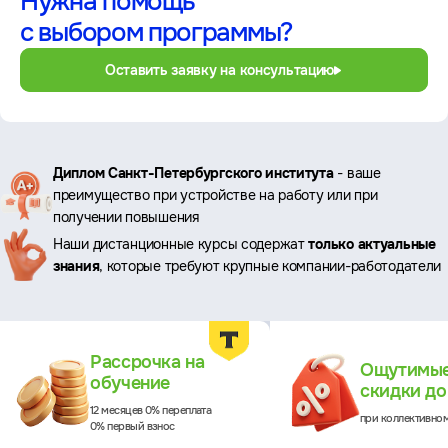
Нужна помощь
с выбором программы?
Оставить заявку на консультацию
Ключевые
Диплом Санкт-Петербургского института
- ваше
преимущество при устройстве на работу или при
преимущества
получении повышения
Наши дистанционные курсы содержат
только актуальные
знания
, которые требуют крупные компании-работодатели
Преимущества
Рассрочка на
Ощутимы
обучение
скидки д
12 месяцев 0% переплата
при коллективно
0% первый взнос