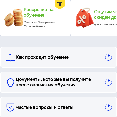
Преимущества
Рассрочка на
Ощутимы
обучение
скидки д
12 месяцев 0% переплата
при коллективно
0% первый взнос
вопросы
Как проходит обучение
и
ответы
Документы, которые вы получите
после окончания обучения
Частые вопросы и ответы