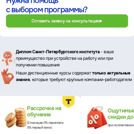
Нужна помощь
с выбором программы?
Оставить заявку на консультацию
Ключевые
Диплом Санкт-Петербургского института
- ваше
преимущество при устройстве на работу или при
преимущества
получении повышения
Наши дистанционные курсы содержат
только актуальные
знания
, которые требуют крупные компании-работодатели
Преимущества
Рассрочка на
Ощутимы
обучение
скидки д
12 месяцев 0% переплата
при коллективно
0% первый взнос