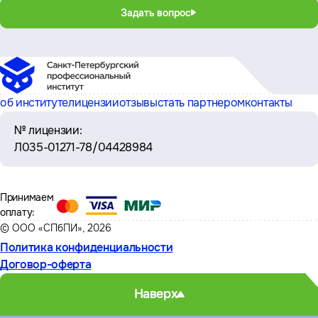
Задать вопрос
об институте
лицензии
отзывы
стать партнером
контакты
№ лицензии:
Л035-01271-78/04428984
Принимаем
оплату:
© ООО «СПбПИ», 2026
Политика конфиденциальности
Договор-оферта
Наверх