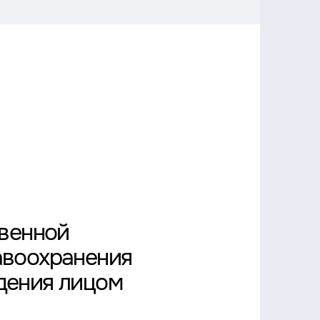
твенной
авоохранения
дения лицом