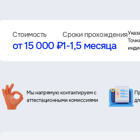
Указ
Стоимость
Сроки прохождения
Точн
от 15 000 ₽
1-1,5 месяца
инди
Ключевые
Мы напрямую контактируем с
Пр
преимущества
аттестационными комиссиями
дл