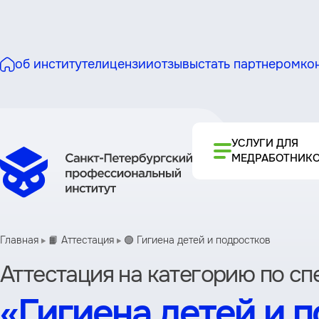
об институте
лицензии
отзывы
стать партнером
ко
УСЛУГИ ДЛЯ
МЕДРАБОТНИК
Главная
📙 Аттестация
🟢 Гигиена детей и подростков
Аттестация на категорию по с
«Гигиена детей и 