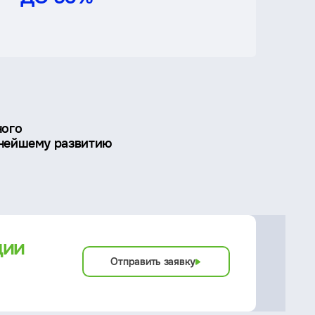
ного
ьнейшему развитию
ции
Отправить заявку