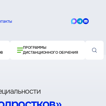
нтакты
Написать
Написать
Написать
в
в
письмо
Max
Telegram
ПРОГРАММЫ
ОВ
ДИСТАНЦИОННОГО ОБУЧЕНИЯ
пециальности
подростков»