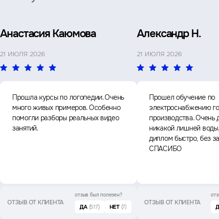
Анастасия Каюмова
Александр Н.
21 ИЮЛЯ 2026
21 ИЮЛЯ 2026
Прошла курсы по логопедии. Очень
Прошел обучение по
много живых примеров. Особенно
электроснабжению го
помогли разборы реальных видео
производства. Очень 
занятий.
никакой лишней воды
диплом быстро, без з
СПАСИБО
отзыв был
полезен?
отз
ОТЗЫВ ОТ КЛИЕНТА
ОТЗЫВ ОТ КЛИЕНТА
ДА
(517)
НЕТ
(7)