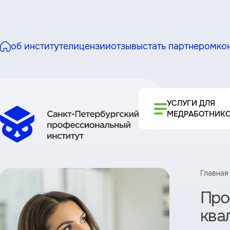
об институте
лицензии
отзывы
стать партнером
ко
УСЛУГИ ДЛЯ
МЕДРАБОТНИК
Главная
Про
ква