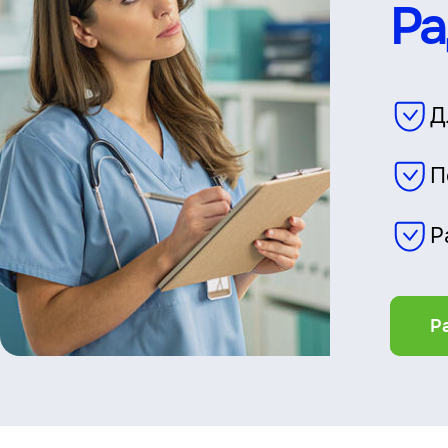
Ра
Д
П
Р
Р