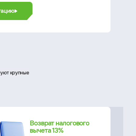
ьтацию
буют крупные
Возврат налогового
вычета 13%