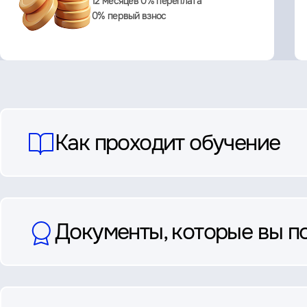
12 месяцев 0% переплата
0% первый взнос
вопросы
Как проходит обучение
и
ответы
Документы, которые вы п