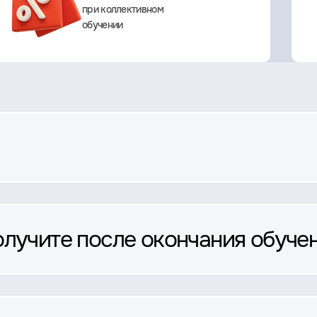
при коллективном
обучении
олучите после окончания обуче