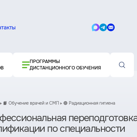
нтакты
Написать
Написать
Написать
в
в
письмо
Max
Telegram
ПРОГРАММЫ
ОВ
ДИСТАНЦИОННОГО ОБУЧЕНИЯ
📙 Обучение врачей и СМП
🟢 Радиационная гигиена
фессиональная переподготовк
лификации по специальности