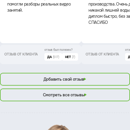
помогли разборы реальных видео
производства. Очень 
занятий.
никакой лишней воды
диплом быстро, без з
СПАСИБО
отзыв был
полезен?
отз
ОТЗЫВ ОТ КЛИЕНТА
ОТЗЫВ ОТ КЛИЕНТА
ДА
(517)
НЕТ
(7)
Добавить свой отзыв
Смотреть все отзывы