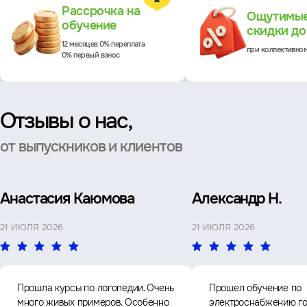
Рассрочка на
Ощутимы
обучение
скидки д
12 месяцев 0% переплата
при коллективно
0% первый взнос
Отзывы о нас,
от выпускников и клиентов
Анастасия Каюмова
Александр Н.
21 ИЮЛЯ 2026
21 ИЮЛЯ 2026
Прошла курсы по логопедии. Очень
Прошел обучение по
много живых примеров. Особенно
электроснабжению го