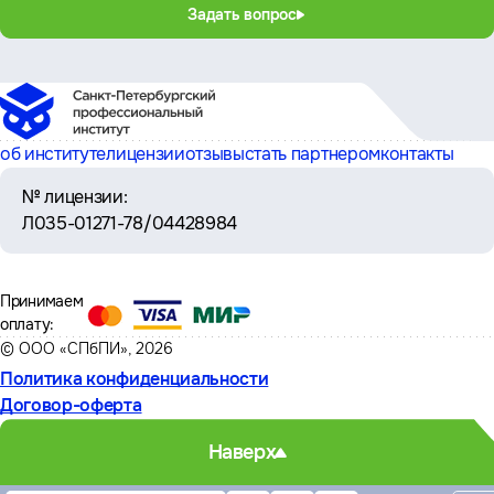
Задать вопрос
об институте
лицензии
отзывы
стать партнером
контакты
№ лицензии:
Л035-01271-78/04428984
Принимаем
оплату:
© ООО «СПбПИ», 2026
Политика конфиденциальности
Договор-оферта
Наверх