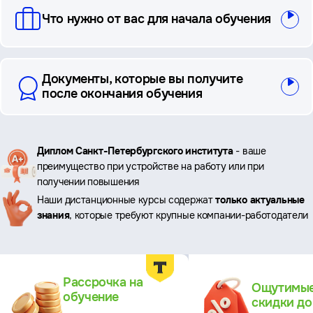
Что нужно от вас для начала обучения
Документы, которые вы получите
после окончания обучения
Ключевые
Диплом Санкт-Петербургского института
- ваше
преимущество при устройстве на работу или при
преимущества
получении повышения
Наши дистанционные курсы содержат
только актуальные
знания
, которые требуют крупные компании-работодатели
Преимущества
Рассрочка на
Ощутимы
обучение
скидки д