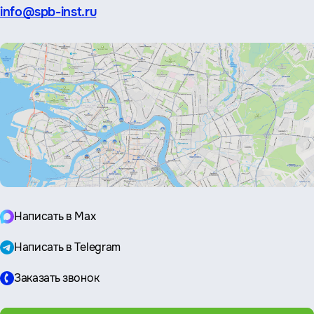
Эл.
info@spb-inst.ru
почта:
Написать в Max
Написать в Telegram
Заказать звонок