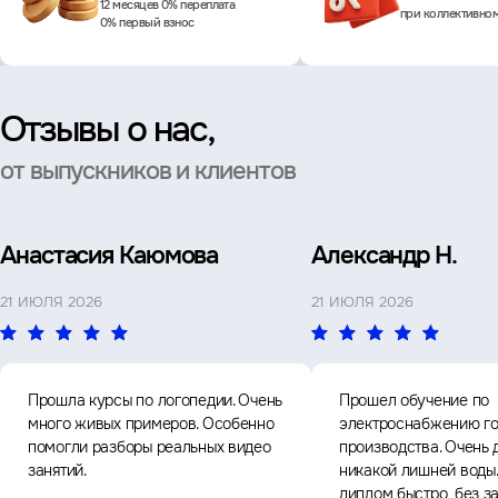
12 месяцев 0% переплата
при коллективно
0% первый взнос
Отзывы о нас,
от выпускников и клиентов
Анастасия Каюмова
Александр Н.
21 ИЮЛЯ 2026
21 ИЮЛЯ 2026
Прошла курсы по логопедии. Очень
Прошел обучение по
много живых примеров. Особенно
электроснабжению го
помогли разборы реальных видео
производства. Очень 
занятий.
никакой лишней воды
диплом быстро, без з