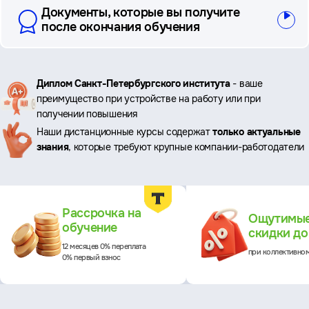
Документы, которые вы получите
после окончания обучения
Ключевые
Диплом Санкт-Петербургского института
- ваше
преимущество при устройстве на работу или при
преимущества
получении повышения
Наши дистанционные курсы содержат
только актуальные
знания
, которые требуют крупные компании-работодатели
Преимущества
Рассрочка на
Ощутимы
обучение
скидки д
12 месяцев 0% переплата
при коллективно
0% первый взнос