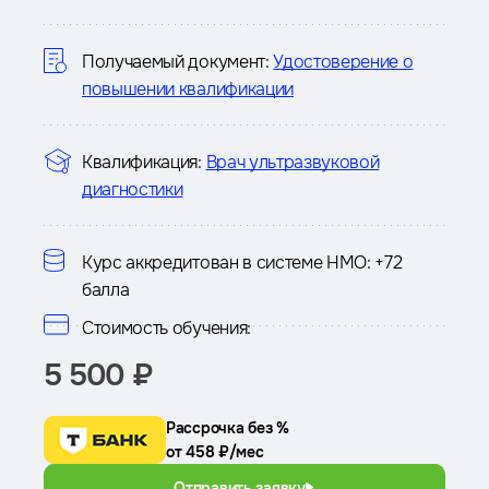
о
курсе
Получаемый документ:
Удостоверение о
повышении квалификации
Квалификация:
Врач ультразвуковой
диагностики
Курс аккредитован в системе НМО:
+72
балла
Стоимость обучения:
5 500 ₽
Рассрочка без %
от 458 ₽/мес
Отправить заявку