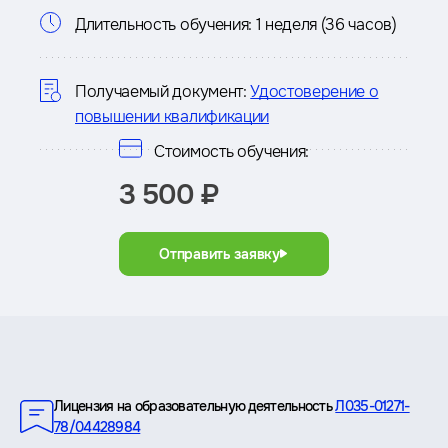
Информация
Длительность обучения:
1 неделя (36 часов)
о
курсе
Получаемый документ:
Удостоверение о
повышении квалификации
Стоимость обучения:
3 500 ₽
Отправить заявку
Преимущества
Лицензия на образовательную деятельность
Л035-01271-
78/04428984