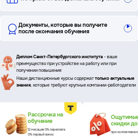
Документы, которые вы получите
после окончания обучения
Ключевые
Диплом Санкт-Петербургского института
- ваше
преимущество при устройстве на работу или при
преимущества
получении повышения
Наши дистанционные курсы содержат
только актуальные
знания
, которые требуют крупные компании-работодатели
Преимущества
Рассрочка на
Ощутимы
обучение
скидки д
12 месяцев 0% переплата
при коллективно
0% первый взнос