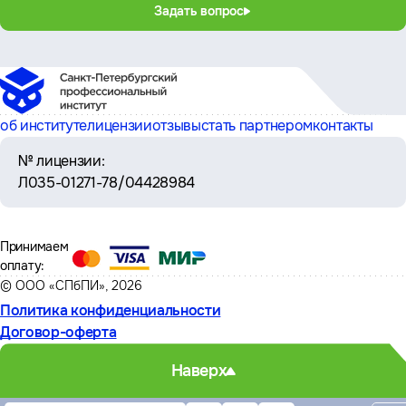
Задать вопрос
об институте
лицензии
отзывы
стать партнером
контакты
№ лицензии:
Л035-01271-78/04428984
Принимаем
оплату:
© ООО «СПбПИ», 2026
Политика конфиденциальности
Договор-оферта
Наверх